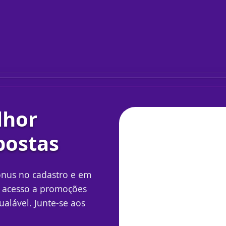
lhor
postas
ônus no cadastro e em
m acesso a promoções
ualável. Junte-se aos