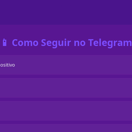
📱 Como Seguir no Telegram
ositivo