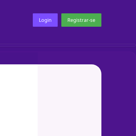
Login
Registrar-se