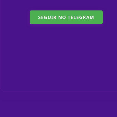
SEGUIR NO TELEGRAM