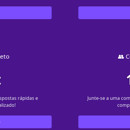
reto
👥 
t
espostas rápidas e
Junte-se a uma com
lizado!
compa
e