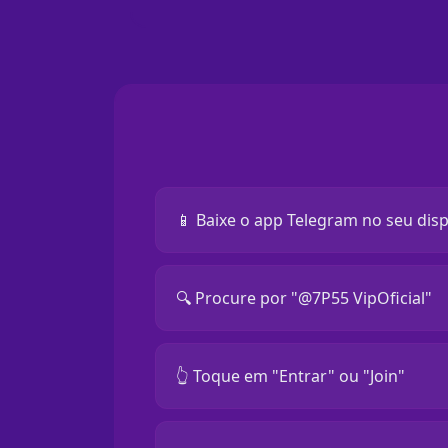
📱 Baixe o app Telegram no seu disp
🔍 Procure por "@7P55 VipOficial"
👆 Toque em "Entrar" ou "Join"