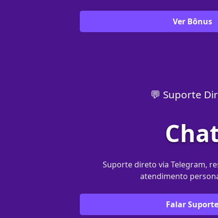
Ver Bônus
💬 Suporte Di
Cha
Suporte direto via Telegram, r
atendimento persona
Falar Suport