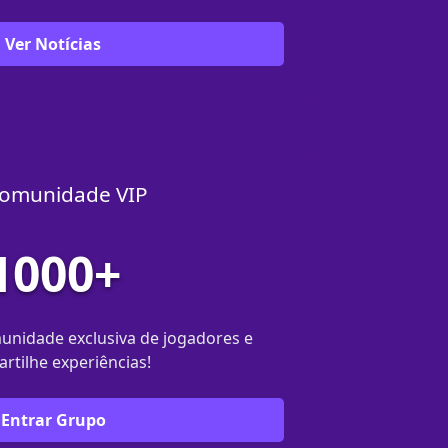
Ver Notícias
Comunidade VIP
1000+
unidade exclusiva de jogadores e
rtilhe experiências!
Entrar Grupo